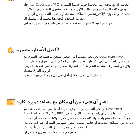
ابدأ رحلة Desertcart PRO الخاصة بك مع شحنة أولى مجانية! جرب خدمتنا المميزة 
بدون تكلفة لغاية 1 كجم من طلبك الأول. سواء كنت تشتري الملابس من الولايات 
المتحدة، أو الأجهزة الإلكترونية من المملكة المتحدة، أو منتجات التجميل من الإمارات 
العربية المتحدة، فنحن هنا لتغطية أول توصيل لك.
لا رسوم خفية. لا خطوات معقدة. فقط تسوق واستمتع بالشحن المجاني!
أفضل الأسعار، مضمونة!
نحن نعتز بتقديم أكثر أسعار الشحن تنافسية في السوق. مع Desertcart PRO، 
ستحصل دائماً على أدنى الأسعار، بغض النظر عن المكان الذي تتسوق منه. هل أنت 
واثق من تسعيرنا؟ استخدم الشريط أدناه لمقارنة أسعارنا مع مقدمي الخدمة الآخرين 
ورؤية الفرق بنفسك!
احصل على المزيد مقابل أقل، في كل مرة تقوم فيها بالشحن.
اشترِ أي شيء من أي مكان مع مساعد ديزرت كارت
لم يكن التسوق من المواقع الدولية أسهل من أي وقت مضى. مع Desertcart 
Assistant، يمكن لأعضاء PRO شراء المنتجات من أي بائع تجزئة عبر الإنترنت في 
جميع أنحاء العالم بسهولة. سواء كانت منتجات حصرية من الولايات المتحدة، أو علامات 
تجارية من المملكة المتحدة، أو عناصر يصعب العثور عليها من الهند أو الإمارات العربية 
المتحدة، نحن نجعل التسوق العالمي بسيطًا وسلسًا.
عضوية واحدة، إمكانيات تسوق لا حصر لها.