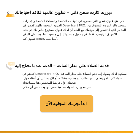
ديزرت كارت شحن ذاتي – عناوين عالمية لكافة احتياجاتك
قم بفتح عنوان شحن ذاتي حصري في الولايات المتحدة والمملكة المتحدة والإمارات 
العربية المتحدة والهند كعضو في Desertcart PRO. يمنحك ذلك المرونة للتسوق من 
المتاجر التي لا تشحن إلى موقعك، مع العلم أن لديك عنوان مستودع خاص بك في هذه 
الأسواق الرئيسية. فقط قم بتحويل مشترياتك إلى مستودعاتنا، وسنتولى الباقي.
تسوق كما locals، أينما كنت.
خدمة العملاء على مدار الساعة – الدعم عندما تحتاج إليه
كعضو في Desertcart PRO، سيكون لديك وصول إلى دعم العملاء على مدار الساعة. 
سواء كان الأمر يتعلق بتتبع الطلب، أو معالجة مشكلة، أو الإجابة عن أي أسئلة حول 
شحنتك، فإن فريقنا المخصص هنا لمساعدتك.
نحن مجرد رسالة واحدة بعيدًا—في أي وقت، في أي مكان.
ابدأ تجربتك المجانية الآن